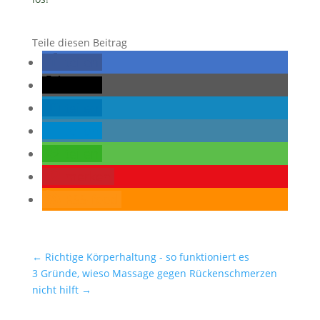
Teile diesen Beitrag
teilen
teilen
teilen
teilen
teilen
merken
RSS-feed
←
Richtige Körperhaltung - so funktioniert es
3 Gründe, wieso Massage gegen Rückenschmerzen
nicht hilft
→