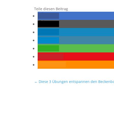
Teile diesen Beitrag
teilen
teilen
teilen
teilen
teilen
merken
RSS-feed
←
Diese 3 Übungen entspannen den Beckenb