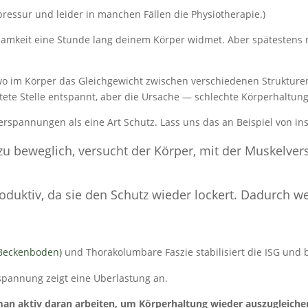
pressur und leider in manchen Fällen die Physiotherapie.)
samkeit eine Stunde lang deinem Körper widmet. Aber spätestens
o im Körper das Gleichgewicht zwischen verschiedenen Strukturen
ärtete Stelle entspannt, aber die Ursache — schlechte Körperhaltun
Verspannungen als eine Art Schutz. Lass uns das an Beispiel von i
 zu beweglich, versucht der Körper, mit der Muskelver
oduktiv, da sie den Schutz wieder lockert. Dadurch w
Beckenboden)
und Thorakolumbare Faszie stabilisiert die ISG und
rspannung zeigt eine Überlastung an.
man aktiv daran arbeiten, um Körperhaltung wieder auszugleiche